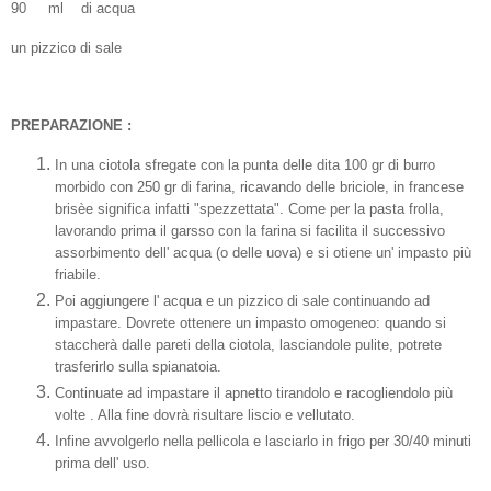
90
ml
di acqua
un pizzico di sale
PREPARAZIONE :
In una ciotola sfregate con la punta delle dita 100 gr di burro
morbido con 250 gr di farina, ricavando delle briciole, in francese
brisèe significa infatti "spezzettata". Come per la pasta frolla,
lavorando prima il garsso con la farina si facilita il successivo
assorbimento dell' acqua (o delle uova) e si otiene un' impasto più
friabile.
Poi aggiungere l' acqua e un pizzico di sale continuando ad
impastare. Dovrete ottenere un impasto omogeneo: quando si
staccherà dalle pareti della ciotola, lasciandole pulite, potrete
trasferirlo sulla spianatoia.
Continuate ad impastare il apnetto tirandolo e racogliendolo più
volte . Alla fine dovrà risultare liscio e vellutato.
Infine avvolgerlo nella pellicola e lasciarlo in frigo per 30/40 minuti
prima dell' uso.