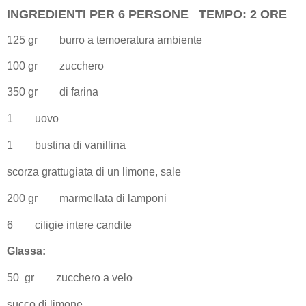
INGREDIENTI PER 6 PERSONE TEMPO: 2 ORE
125 gr
burro a temoeratura ambiente
100 gr
zucchero
350 gr
di farina
1
uovo
1
bustina di vanillina
scorza grattugiata di un limone, sale
200 gr
marmellata di lamponi
6
ciligie intere candite
Glassa:
50
gr
zucchero a velo
succo di limone